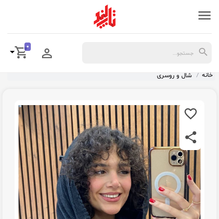
0
خانه
شال و روسری