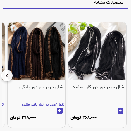
محصولات مشابه
شال حریر تور دور گان سفید
شال حریر تور دور پلنگی
شا
تنها 9عدد در انبار باقی مانده
تنها 3عدد در انب
+
+
268,000 تومان
298,000 تومان