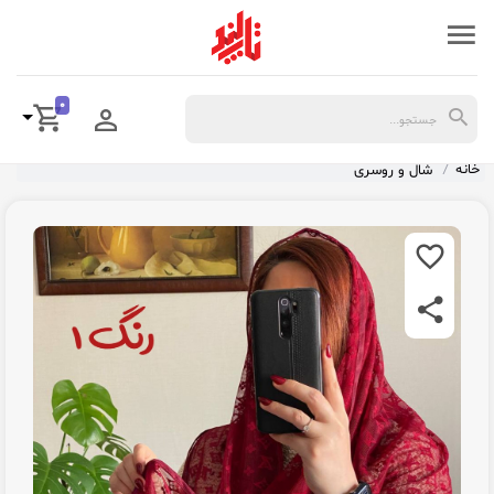
0
خانه
شال و روسری