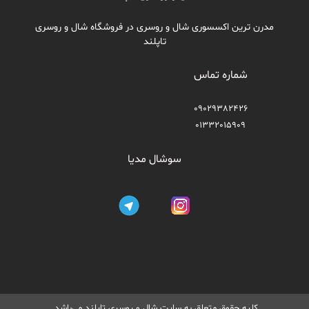
مدرن ترین اکسسوری شال و روسری در فروشگاه شال و روسری
تاپلند
شماره تماس
09029382426
01332015909
سوشال مدیا
کلیه حقوق متعلق به سایت شال و روسری تاپلند می‌باشد.