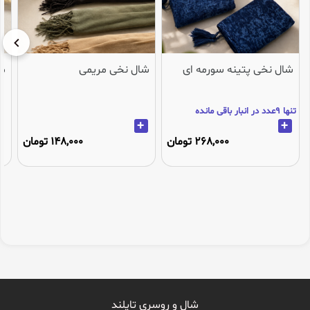
شال نخی پتینه سورمه ای
شال نخی مریمی
می
تنها 9عدد در انبار باقی مانده
+
+
268,000 تومان
148,000 تومان
شال و روسری تاپلند