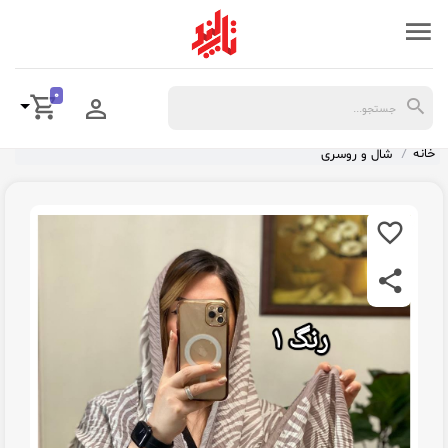
0
خانه
شال و روسری